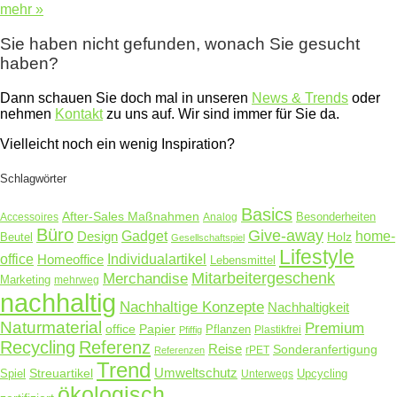
mehr »
Sie haben nicht gefunden, wonach Sie gesucht
haben?
Dann schauen Sie doch mal in unseren
News & Trends
oder
nehmen
Kontakt
zu uns auf. Wir sind immer für Sie da.
Vielleicht noch ein wenig Inspiration?
Schlagwörter
Basics
After-Sales Maßnahmen
Accessoires
Analog
Besonderheiten
Büro
Give-away
Design
Gadget
home-
Holz
Beutel
Gesellschaftspiel
Lifestyle
office
Homeoffice
Individualartikel
Lebensmittel
Merchandise
Mitarbeitergeschenk
Marketing
mehrweg
nachhaltig
Nachhaltige Konzepte
Nachhaltigkeit
Naturmaterial
Premium
Papier
office
Pflanzen
Plastikfrei
Pfiffig
Recycling
Referenz
Reise
Sonderanfertigung
rPET
Referenzen
Trend
Umweltschutz
Streuartikel
Spiel
Unterwegs
Upcycling
ökologisch