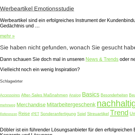
Werbeartikel Emotionsstudie
Werbeartikel sind ein erfolgreiches Instrument der Kundenbin
Gedächtnis und …
mehr »
Sie haben nicht gefunden, wonach Sie gesucht ha
Dann schauen Sie doch mal in unseren
News & Trends
oder 
Vielleicht noch ein wenig Inspiration?
Schlagwörter
Basics
After-Sales Maßnahmen
Accessoires
Analog
Besonderheiten
Beu
nachhalti
Merchandise
Mitarbeitergeschenk
mehrweg
Trend
Reise
Um
Sonderanfertigung
Streuartikel
rPET
Spiel
Referenzen
Döbler ist ein führender Lösungsanbieter für den erfolgreich