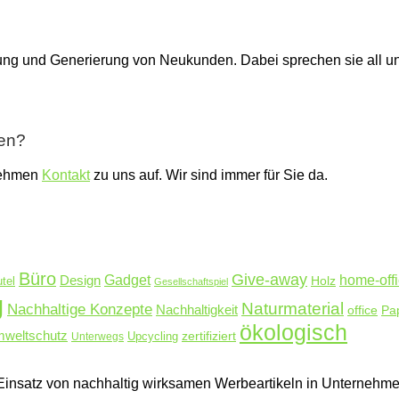
dung und Generierung von Neukunden. Dabei sprechen sie all u
ben?
nehmen
Kontakt
zu uns auf. Wir sind immer für Sie da.
Büro
Give-away
Design
Gadget
home-off
Holz
tel
Gesellschaftspiel
g
Naturmaterial
Nachhaltige Konzepte
Nachhaltigkeit
Pa
office
ökologisch
weltschutz
zertifiziert
Unterwegs
Upcycling
en Einsatz von nachhaltig wirksamen Werbeartikeln in Unterne