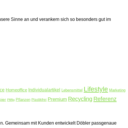
nsere Sinne an und verankern sich so besonders gut im
Lifestyle
ice
Homeoffice
Individualartikel
Lebensmittel
Marketing
Recycling
Referenz
Premium
pier
Pflanzen
Plastikfrei
Pfiffig
hmen. Gemeinsam mit Kunden entwickelt Döbler passgenaue