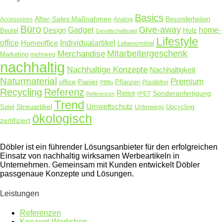
Basics
After-Sales Maßnahmen
Accessoires
Analog
Besonderheiten
Büro
Give-away
Design
Gadget
home-
Holz
Beutel
Gesellschaftspiel
Lifestyle
office
Homeoffice
Individualartikel
Lebensmittel
Merchandise
Mitarbeitergeschenk
Marketing
mehrweg
nachhaltig
Nachhaltige Konzepte
Nachhaltigkeit
Naturmaterial
Premium
Papier
office
Pflanzen
Plastikfrei
Pfiffig
Recycling
Referenz
Reise
Sonderanfertigung
rPET
Referenzen
Trend
Umweltschutz
Streuartikel
Spiel
Unterwegs
Upcycling
ökologisch
zertifiziert
Döbler ist ein führender Lösungsanbieter für den erfolgreichen
Einsatz von nachhaltig wirksamen Werbeartikeln in
Unternehmen. Gemeinsam mit Kunden entwickelt Döbler
passgenaue Konzepte und Lösungen.
Leistungen
Referenzen
Konzept-Workshop