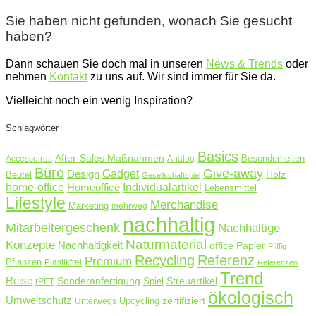
Sie haben nicht gefunden, wonach Sie gesucht
haben?
Dann schauen Sie doch mal in unseren
News & Trends
oder
nehmen
Kontakt
zu uns auf. Wir sind immer für Sie da.
Vielleicht noch ein wenig Inspiration?
Schlagwörter
Basics
After-Sales Maßnahmen
Accessoires
Analog
Besonderheiten
Büro
Give-away
Design
Gadget
Holz
Beutel
Gesellschaftspiel
home-office
Homeoffice
Individualartikel
Lebensmittel
Lifestyle
Merchandise
Marketing
mehrweg
nachhaltig
Mitarbeitergeschenk
Nachhaltige
Naturmaterial
Konzepte
Nachhaltigkeit
Papier
office
Pfiffig
Recycling
Referenz
Premium
Pflanzen
Plastikfrei
Referenzen
Trend
Reise
Sonderanfertigung
Streuartikel
rPET
Spiel
ökologisch
Umweltschutz
zertifiziert
Unterwegs
Upcycling