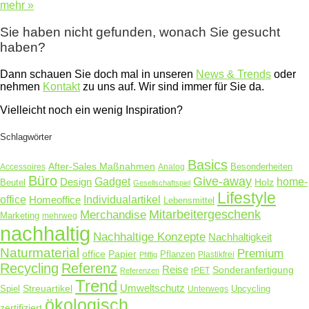
mehr »
Sie haben nicht gefunden, wonach Sie gesucht
haben?
Dann schauen Sie doch mal in unseren
News & Trends
oder
nehmen
Kontakt
zu uns auf. Wir sind immer für Sie da.
Vielleicht noch ein wenig Inspiration?
Schlagwörter
Basics
After-Sales Maßnahmen
Accessoires
Analog
Besonderheiten
Büro
Give-away
Design
Gadget
home-
Holz
Beutel
Gesellschaftspiel
Lifestyle
office
Homeoffice
Individualartikel
Lebensmittel
Merchandise
Mitarbeitergeschenk
Marketing
mehrweg
nachhaltig
Nachhaltige Konzepte
Nachhaltigkeit
Naturmaterial
Premium
Papier
office
Pflanzen
Plastikfrei
Pfiffig
Recycling
Referenz
Reise
Sonderanfertigung
rPET
Referenzen
Trend
Umweltschutz
Streuartikel
Spiel
Unterwegs
Upcycling
ökologisch
zertifiziert