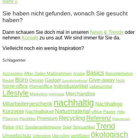
mehr »
Sie haben nicht gefunden, wonach Sie gesucht
haben?
Dann schauen Sie doch mal in unseren
News & Trends
oder
nehmen
Kontakt
zu uns auf. Wir sind immer für Sie da.
Vielleicht noch ein wenig Inspiration?
Schlagwörter
Basics
After-Sales Maßnahmen
Accessoires
Analog
Besonderheiten
Büro
Give-away
Design
Gadget
Holz
Beutel
Gesellschaftspiel
home-office
Homeoffice
Individualartikel
Lebensmittel
Lifestyle
Merchandise
Marketing
mehrweg
nachhaltig
Mitarbeitergeschenk
Nachhaltige
Naturmaterial
Konzepte
Nachhaltigkeit
Papier
office
Pfiffig
Recycling
Referenz
Premium
Pflanzen
Plastikfrei
Referenzen
Trend
Reise
Sonderanfertigung
Streuartikel
rPET
Spiel
ökologisch
Umweltschutz
zertifiziert
Unterwegs
Upcycling