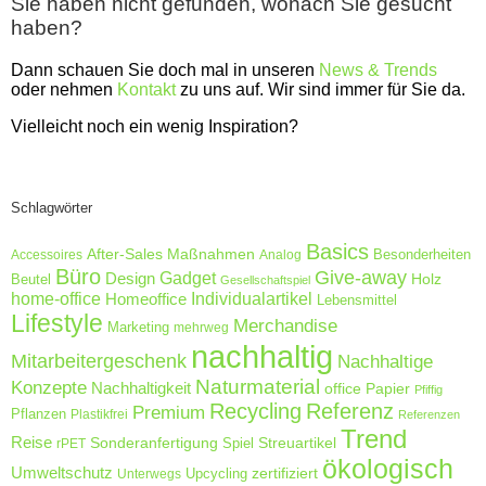
Sie haben nicht gefunden, wonach Sie gesucht
haben?
Dann schauen Sie doch mal in unseren
News & Trends
oder nehmen
Kontakt
zu uns auf. Wir sind immer für Sie da.
Vielleicht noch ein wenig Inspiration?
Schlagwörter
Basics
After-Sales Maßnahmen
Accessoires
Analog
Besonderheiten
Büro
Give-away
Design
Gadget
Holz
Beutel
Gesellschaftspiel
home-office
Homeoffice
Individualartikel
Lebensmittel
Lifestyle
Merchandise
Marketing
mehrweg
nachhaltig
Mitarbeitergeschenk
Nachhaltige
Naturmaterial
Konzepte
Nachhaltigkeit
Papier
office
Pfiffig
Recycling
Referenz
Premium
Pflanzen
Plastikfrei
Referenzen
Trend
Reise
Sonderanfertigung
Streuartikel
rPET
Spiel
ökologisch
Umweltschutz
zertifiziert
Unterwegs
Upcycling