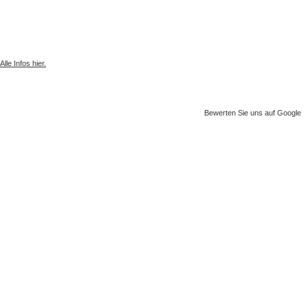
Gesammelter Meeresmüll seit 1.4.2025
Alle Infos hier.
Bewerten Sie uns auf Google