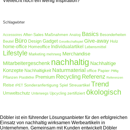
Vielleicht noch ein wenig Inspiration?
Schlagwörter
Basics
After-Sales Maßnahmen
Accessoires
Analog
Besonderheiten
Büro
Give-away
Design
Gadget
Holz
Beutel
Gesellschaftspiel
home-office
Homeoffice
Individualartikel
Lebensmittel
Lifestyle
Merchandise
Marketing
mehrweg
nachhaltig
Mitarbeitergeschenk
Nachhaltige
Naturmaterial
Konzepte
Nachhaltigkeit
Papier
office
Pfiffig
Recycling
Referenz
Premium
Pflanzen
Plastikfrei
Referenzen
Trend
Reise
Sonderanfertigung
Streuartikel
rPET
Spiel
ökologisch
Umweltschutz
zertifiziert
Unterwegs
Upcycling
Döbler ist ein führender Lösungsanbieter für den erfolgreichen
Einsatz von nachhaltig wirksamen Werbeartikeln in
Unternehmen. Gemeinsam mit Kunden entwickelt Döbler