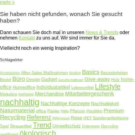
mehr »
Sie haben nicht gefunden, wonach Sie gesucht
haben?
Dann schauen Sie doch mal in unseren
News & Trends
oder
nehmen
Kontakt
zu uns auf. Wir sind immer für Sie da.
Vielleicht noch ein wenig Inspiration?
Schlagwörter
Basics
After-Sales Maßnahmen
Accessoires
Analog
Besonderheiten
Büro
Give-away
Design
Gadget
home-
Holz
Beutel
Gesellschaftspiel
Lifestyle
office
Homeoffice
Individualartikel
Lebensmittel
Merchandise
Mitarbeitergeschenk
Marketing
mehrweg
nachhaltig
Nachhaltige Konzepte
Nachhaltigkeit
Naturmaterial
Premium
Papier
office
Pflanzen
Plastikfrei
Pfiffig
Recycling
Referenz
Reise
Sonderanfertigung
rPET
Referenzen
Trend
Umweltschutz
Streuartikel
Spiel
Unterwegs
Upcycling
ökologisch
zertifiziert