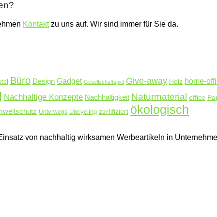
ben?
nehmen
Kontakt
zu uns auf. Wir sind immer für Sie da.
Büro
Give-away
Design
Gadget
home-off
Holz
tel
Gesellschaftspiel
g
Naturmaterial
Nachhaltige Konzepte
Nachhaltigkeit
Pa
office
ökologisch
weltschutz
zertifiziert
Unterwegs
Upcycling
en Einsatz von nachhaltig wirksamen Werbeartikeln in Unterne