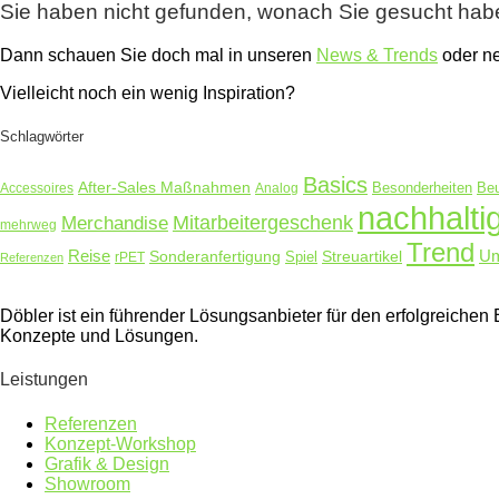
Sie haben nicht gefunden, wonach Sie gesucht ha
Dann schauen Sie doch mal in unseren
News & Trends
oder 
Vielleicht noch ein wenig Inspiration?
Schlagwörter
Basics
After-Sales Maßnahmen
Accessoires
Analog
Besonderheiten
Beu
nachhalti
Merchandise
Mitarbeitergeschenk
mehrweg
Trend
Reise
Um
Sonderanfertigung
Streuartikel
rPET
Spiel
Referenzen
Döbler ist ein führender Lösungsanbieter für den erfolgreich
Konzepte und Lösungen.
Leistungen
Referenzen
Konzept-Workshop
Grafik & Design
Showroom