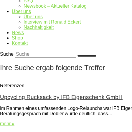
FAQ
Newsbook – Aktueller Katalog
Über uns
Über uns
Interview mit Ronald Eckert
Nachhaltigkeit
News
Shop
Kontakt
Suche
Ihre Suche ergab folgende Treffer
Referenzen
Upcycling Rucksack by IFB Eigenschenk GmbH
Im Rahmen eines umfassenden Logo-Relaunchs war IFB Eigensch
Beratungsgespräch mit Döbler wurde deutlich, dass…
mehr »