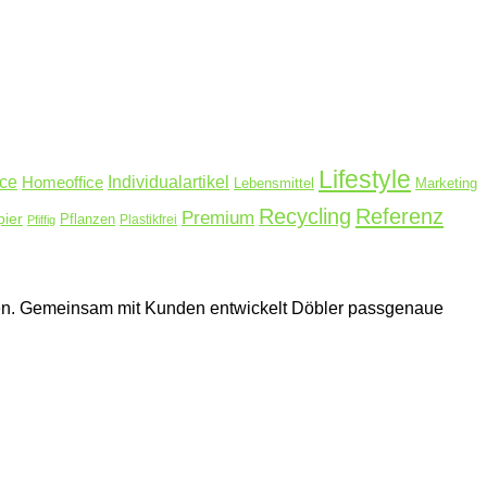
Lifestyle
ice
Homeoffice
Individualartikel
Lebensmittel
Marketing
Recycling
Referenz
Premium
pier
Pflanzen
Plastikfrei
Pfiffig
hmen. Gemeinsam mit Kunden entwickelt Döbler passgenaue