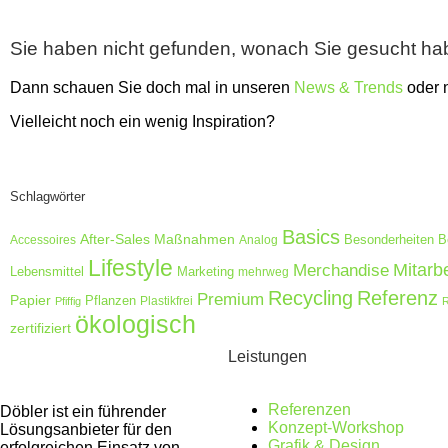
Sie haben nicht gefunden, wonach Sie gesucht h
Dann schauen Sie doch mal in unseren
News & Trends
oder
Vielleicht noch ein wenig Inspiration?
Schlagwörter
Basics
After-Sales Maßnahmen
Accessoires
Analog
Besonderheiten
B
Lifestyle
Merchandise
Mitarb
Lebensmittel
Marketing
mehrweg
Recycling
Referenz
Premium
Papier
Pflanzen
Plastikfrei
Pfiffig
R
ökologisch
zertifiziert
Leistungen
Referenzen
Döbler ist ein führender
Konzept-Workshop
Lösungsanbieter für den
Grafik & Design
erfolgreichen Einsatz von