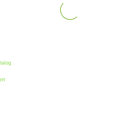
talog
ert