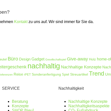
aben?
 nehmen
Kontakt
zu uns auf. Wir sind immer für Sie da.
Büro
Give-away
Design
Gadget
home-of
Holz
eutel
Gesellschaftspiel
nachhaltig
eitergeschenk
Nachhaltige Konzepte
Nachh
Trend
Reise
Umw
Sonderanfertigung
Streuartikel
rPET
Spiel
eferenzen
SERVICE
Nachhaltigkeit
Beratung
Nachhaltige Konzepte
Konzepte
Nachhaltigkeitsaspekte
SHOP [Neu]
CO₂ Fußabdruck