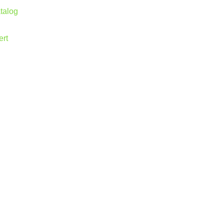
talog
ert