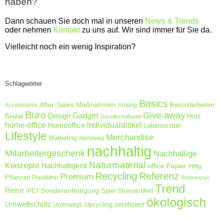
haben?
Dann schauen Sie doch mal in unseren
News & Trends
oder nehmen
Kontakt
zu uns auf. Wir sind immer für Sie da.
Vielleicht noch ein wenig Inspiration?
Schlagwörter
Basics
After-Sales Maßnahmen
Accessoires
Analog
Besonderheiten
Büro
Give-away
Design
Gadget
Holz
Beutel
Gesellschaftspiel
home-office
Homeoffice
Individualartikel
Lebensmittel
Lifestyle
Merchandise
Marketing
mehrweg
nachhaltig
Mitarbeitergeschenk
Nachhaltige
Naturmaterial
Konzepte
Nachhaltigkeit
Papier
office
Pfiffig
Recycling
Referenz
Premium
Pflanzen
Plastikfrei
Referenzen
Trend
Reise
Sonderanfertigung
Streuartikel
rPET
Spiel
ökologisch
Umweltschutz
zertifiziert
Unterwegs
Upcycling