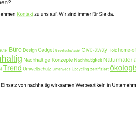
ben?
nehmen
Kontakt
zu uns auf. Wir sind immer für Sie da.
Büro
Give-away
Design
Gadget
home-of
Holz
eutel
Gesellschaftspiel
haltig
Naturmateria
Nachhaltige Konzepte
Nachhaltigkeit
Trend
ökologi
Umweltschutz
l
zertifiziert
Unterwegs
Upcycling
hen Einsatz von nachhaltig wirksamen Werbeartikeln in Untern