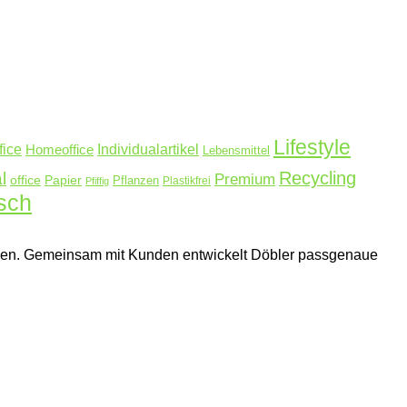
Lifestyle
fice
Homeoffice
Individualartikel
Lebensmittel
Recycling
l
Premium
Papier
office
Pflanzen
Plastikfrei
Pfiffig
sch
ehmen. Gemeinsam mit Kunden entwickelt Döbler passgenaue