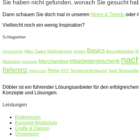
Sie haben nicht gefunden, wonach Sie gesucht ha
Dann schauen Sie doch mal in unseren
News & Trends
oder 
Vielleicht noch ein wenig Inspiration?
Schlagwörter
Basics
After-Sales Maßnahmen
Accessoires
Analog
Besonderheiten
B
nach
Merchandise
Mitarbeitergeschenk
Marketing
mehrweg
Referenz
Reise
Sonderanfertigung
Streuartike
rPET
Spiel
Referenzen
Döbler ist ein führender Lösungsanbieter für den erfolgreic
Konzepte und Lösungen.
Leistungen
Referenzen
Konzept-Workshop
Grafik & Design
Showroom