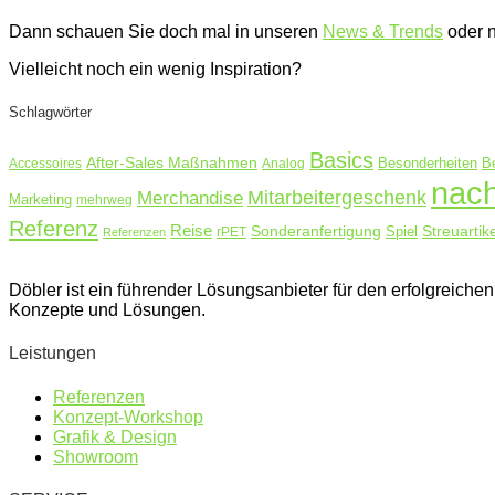
Dann schauen Sie doch mal in unseren
News & Trends
oder 
Vielleicht noch ein wenig Inspiration?
Schlagwörter
Basics
After-Sales Maßnahmen
Accessoires
Analog
Besonderheiten
B
nach
Merchandise
Mitarbeitergeschenk
Marketing
mehrweg
Referenz
Reise
Sonderanfertigung
Streuartike
rPET
Spiel
Referenzen
Döbler ist ein führender Lösungsanbieter für den erfolgreic
Konzepte und Lösungen.
Leistungen
Referenzen
Konzept-Workshop
Grafik & Design
Showroom