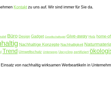
nehmen
Kontakt
zu uns auf. Wir sind immer für Sie da.
Büro
Give-away
Design
Gadget
home-of
Holz
eutel
Gesellschaftspiel
haltig
Naturmateria
Nachhaltige Konzepte
Nachhaltigkeit
Trend
ökologi
Umweltschutz
l
zertifiziert
Unterwegs
Upcycling
hen Einsatz von nachhaltig wirksamen Werbeartikeln in Untern