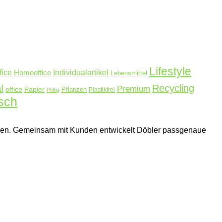
Lifestyle
fice
Homeoffice
Individualartikel
Lebensmittel
Recycling
l
Premium
Papier
office
Pflanzen
Plastikfrei
Pfiffig
sch
ehmen. Gemeinsam mit Kunden entwickelt Döbler passgenaue