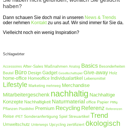
haben?
Dann schauen Sie doch mal in unseren
News & Trends
oder nehmen
Kontakt
zu uns auf. Wir sind immer für Sie da.
Vielleicht noch ein wenig Inspiration?
Schlagwörter
Basics
After-Sales Maßnahmen
Accessoires
Analog
Besonderheiten
Büro
Give-away
Design
Gadget
Holz
Beutel
Gesellschaftspiel
home-office
Homeoffice
Individualartikel
Lebensmittel
Lifestyle
Merchandise
Marketing
mehrweg
nachhaltig
Mitarbeitergeschenk
Nachhaltige
Naturmaterial
Konzepte
Nachhaltigkeit
Papier
office
Pfiffig
Recycling
Referenz
Premium
Pflanzen
Plastikfrei
Referenzen
Trend
Reise
Sonderanfertigung
Streuartikel
rPET
Spiel
ökologisch
Umweltschutz
zertifiziert
Unterwegs
Upcycling