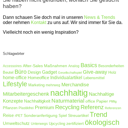
haben?
Dann schauen Sie doch mal in unseren
News & Trends
oder nehmen
Kontakt
zu uns auf. Wir sind immer für Sie da.
Vielleicht noch ein wenig Inspiration?
Schlagwörter
Basics
After-Sales Maßnahmen
Accessoires
Analog
Besonderheiten
Büro
Give-away
Design
Gadget
Holz
Beutel
Gesellschaftspiel
home-office
Homeoffice
Individualartikel
Lebensmittel
Lifestyle
Merchandise
Marketing
mehrweg
nachhaltig
Mitarbeitergeschenk
Nachhaltige
Naturmaterial
Konzepte
Nachhaltigkeit
Papier
office
Pfiffig
Recycling
Referenz
Premium
Pflanzen
Plastikfrei
Referenzen
Trend
Reise
Sonderanfertigung
Streuartikel
rPET
Spiel
ökologisch
Umweltschutz
zertifiziert
Unterwegs
Upcycling