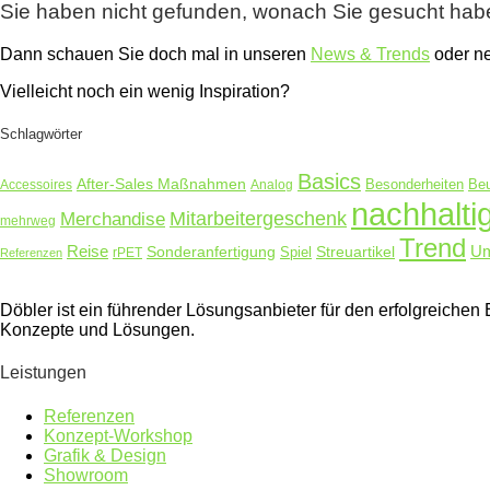
Sie haben nicht gefunden, wonach Sie gesucht ha
Dann schauen Sie doch mal in unseren
News & Trends
oder 
Vielleicht noch ein wenig Inspiration?
Schlagwörter
Basics
After-Sales Maßnahmen
Accessoires
Analog
Besonderheiten
Beu
nachhalti
Merchandise
Mitarbeitergeschenk
mehrweg
Trend
Reise
Um
Sonderanfertigung
Streuartikel
rPET
Spiel
Referenzen
Döbler ist ein führender Lösungsanbieter für den erfolgreich
Konzepte und Lösungen.
Leistungen
Referenzen
Konzept-Workshop
Grafik & Design
Showroom