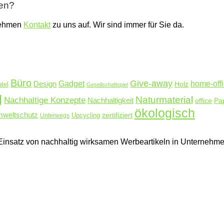
ben?
nehmen
Kontakt
zu uns auf. Wir sind immer für Sie da.
Büro
Give-away
Design
Gadget
home-off
Holz
tel
Gesellschaftspiel
g
Naturmaterial
Nachhaltige Konzepte
Nachhaltigkeit
Pa
office
ökologisch
weltschutz
zertifiziert
Unterwegs
Upcycling
en Einsatz von nachhaltig wirksamen Werbeartikeln in Unterne