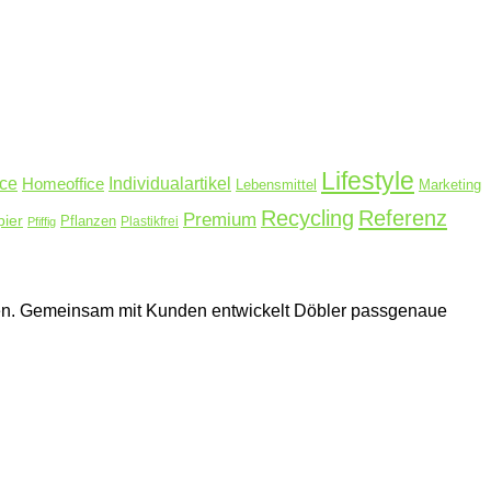
Lifestyle
ice
Homeoffice
Individualartikel
Lebensmittel
Marketing
Recycling
Referenz
Premium
pier
Pflanzen
Plastikfrei
Pfiffig
hmen. Gemeinsam mit Kunden entwickelt Döbler passgenaue