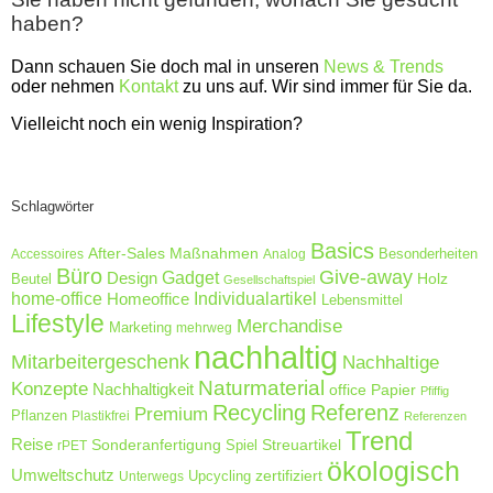
haben?
Dann schauen Sie doch mal in unseren
News & Trends
oder nehmen
Kontakt
zu uns auf. Wir sind immer für Sie da.
Vielleicht noch ein wenig Inspiration?
Schlagwörter
Basics
After-Sales Maßnahmen
Accessoires
Analog
Besonderheiten
Büro
Give-away
Design
Gadget
Holz
Beutel
Gesellschaftspiel
home-office
Homeoffice
Individualartikel
Lebensmittel
Lifestyle
Merchandise
Marketing
mehrweg
nachhaltig
Mitarbeitergeschenk
Nachhaltige
Naturmaterial
Konzepte
Nachhaltigkeit
Papier
office
Pfiffig
Recycling
Referenz
Premium
Pflanzen
Plastikfrei
Referenzen
Trend
Reise
Sonderanfertigung
Streuartikel
rPET
Spiel
ökologisch
Umweltschutz
zertifiziert
Unterwegs
Upcycling