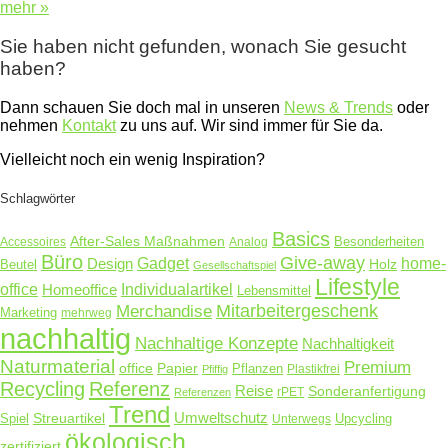
mehr »
Sie haben nicht gefunden, wonach Sie gesucht
haben?
Dann schauen Sie doch mal in unseren
News & Trends
oder
nehmen
Kontakt
zu uns auf. Wir sind immer für Sie da.
Vielleicht noch ein wenig Inspiration?
Schlagwörter
Basics
After-Sales Maßnahmen
Accessoires
Analog
Besonderheiten
Büro
Give-away
Design
Gadget
home-
Holz
Beutel
Gesellschaftspiel
Lifestyle
office
Homeoffice
Individualartikel
Lebensmittel
Merchandise
Mitarbeitergeschenk
Marketing
mehrweg
nachhaltig
Nachhaltige Konzepte
Nachhaltigkeit
Naturmaterial
Premium
Papier
office
Pflanzen
Plastikfrei
Pfiffig
Recycling
Referenz
Reise
Sonderanfertigung
rPET
Referenzen
Trend
Umweltschutz
Streuartikel
Spiel
Unterwegs
Upcycling
ökologisch
zertifiziert