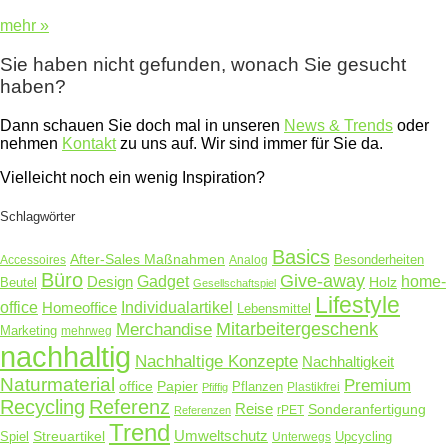
mehr »
Sie haben nicht gefunden, wonach Sie gesucht
haben?
Dann schauen Sie doch mal in unseren
News & Trends
oder
nehmen
Kontakt
zu uns auf. Wir sind immer für Sie da.
Vielleicht noch ein wenig Inspiration?
Schlagwörter
Basics
After-Sales Maßnahmen
Accessoires
Analog
Besonderheiten
Büro
Give-away
Design
Gadget
home-
Holz
Beutel
Gesellschaftspiel
Lifestyle
office
Homeoffice
Individualartikel
Lebensmittel
Merchandise
Mitarbeitergeschenk
Marketing
mehrweg
nachhaltig
Nachhaltige Konzepte
Nachhaltigkeit
Naturmaterial
Premium
Papier
office
Pflanzen
Plastikfrei
Pfiffig
Recycling
Referenz
Reise
Sonderanfertigung
rPET
Referenzen
Trend
Umweltschutz
Streuartikel
Spiel
Unterwegs
Upcycling