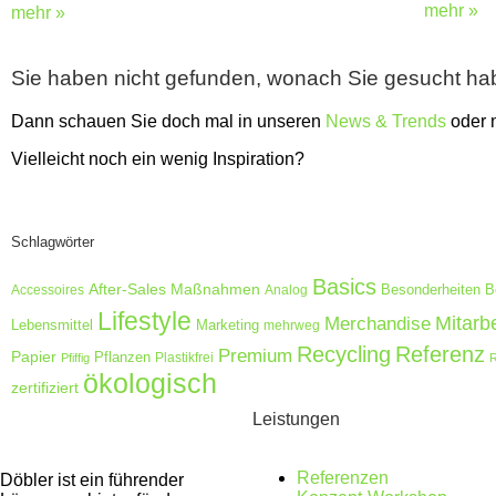
mehr »
mehr »
Sie haben nicht gefunden, wonach Sie gesucht h
Dann schauen Sie doch mal in unseren
News & Trends
oder
Vielleicht noch ein wenig Inspiration?
Schlagwörter
Basics
After-Sales Maßnahmen
Accessoires
Analog
Besonderheiten
B
Lifestyle
Merchandise
Mitarb
Lebensmittel
Marketing
mehrweg
Recycling
Referenz
Premium
Papier
Pflanzen
Plastikfrei
Pfiffig
R
ökologisch
zertifiziert
Leistungen
Referenzen
Döbler ist ein führender