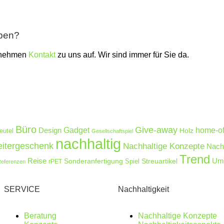
aben?
 nehmen
Kontakt
zu uns auf. Wir sind immer für Sie da.
Büro
Give-away
Design
Gadget
home-of
Holz
eutel
Gesellschaftspiel
nachhaltig
eitergeschenk
Nachhaltige Konzepte
Nachh
Trend
Reise
Umw
Sonderanfertigung
Streuartikel
rPET
Spiel
eferenzen
SERVICE
Nachhaltigkeit
Beratung
Nachhaltige Konzepte