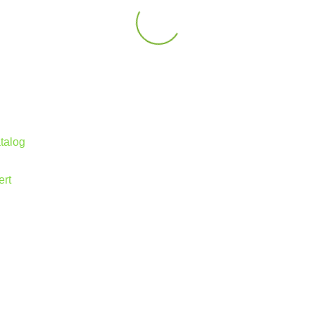
talog
ert