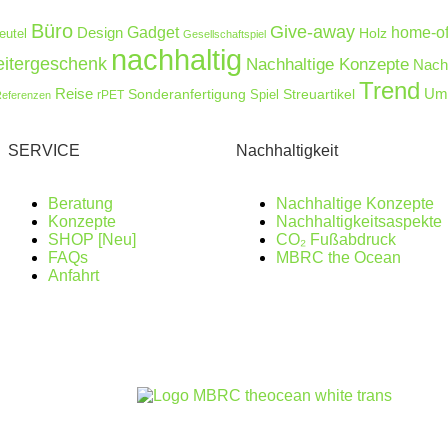
Büro
Give-away
Design
Gadget
home-of
Holz
eutel
Gesellschaftspiel
nachhaltig
eitergeschenk
Nachhaltige Konzepte
Nachh
Trend
Reise
Umw
Sonderanfertigung
Streuartikel
rPET
Spiel
eferenzen
SERVICE
Nachhaltigkeit
Beratung
Nachhaltige Konzepte
Konzepte
Nachhaltigkeitsaspekte
SHOP [Neu]
CO₂ Fußabdruck
FAQs
MBRC the Ocean
Anfahrt