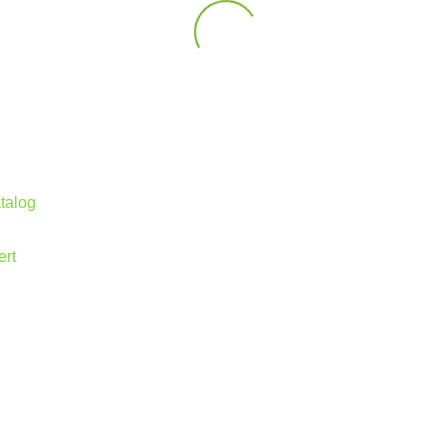
talog
ert