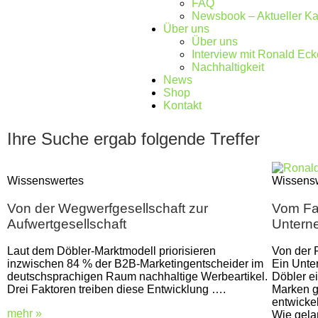
FAQ
Newsbook – Aktueller Ka
Über uns
Über uns
Interview mit Ronald Eck
Nachhaltigkeit
News
Shop
Kontakt
Ihre Suche ergab folgende Treffer
Wissenswertes
Wissens
Von der Wegwerfgesellschaft zur
Vom Fax
Aufwertgesellschaft
Unterne
Laut dem Döbler-Marktmodell priorisieren
Von der F
inzwischen 84 % der B2B-Marketingentscheider im
Ein Unte
deutschsprachigen Raum nachhaltige Werbeartikel.
Döbler ei
Drei Faktoren treiben diese Entwicklung ….
Marken g
entwickel
mehr »
Wie gela