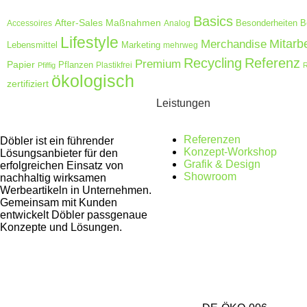
Basics
After-Sales Maßnahmen
Accessoires
Analog
Besonderheiten
B
Lifestyle
Merchandise
Mitarb
Lebensmittel
Marketing
mehrweg
Recycling
Referenz
Premium
Papier
Pflanzen
Plastikfrei
Pfiffig
R
ökologisch
zertifiziert
Leistungen
Referenzen
Döbler ist ein führender
Konzept-Workshop
Lösungsanbieter für den
Grafik & Design
erfolgreichen Einsatz von
Showroom
nachhaltig wirksamen
Werbeartikeln in Unternehmen.
Gemeinsam mit Kunden
entwickelt Döbler passgenaue
Konzepte und Lösungen.