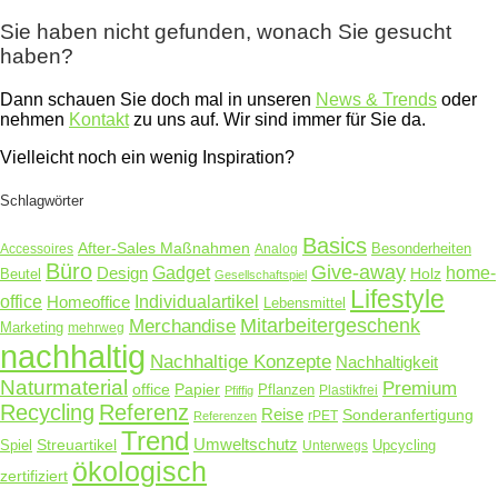
Sie haben nicht gefunden, wonach Sie gesucht
haben?
Dann schauen Sie doch mal in unseren
News & Trends
oder
nehmen
Kontakt
zu uns auf. Wir sind immer für Sie da.
Vielleicht noch ein wenig Inspiration?
Schlagwörter
Basics
After-Sales Maßnahmen
Accessoires
Analog
Besonderheiten
Büro
Give-away
Design
Gadget
home-
Holz
Beutel
Gesellschaftspiel
Lifestyle
office
Homeoffice
Individualartikel
Lebensmittel
Merchandise
Mitarbeitergeschenk
Marketing
mehrweg
nachhaltig
Nachhaltige Konzepte
Nachhaltigkeit
Naturmaterial
Premium
Papier
office
Pflanzen
Plastikfrei
Pfiffig
Recycling
Referenz
Reise
Sonderanfertigung
rPET
Referenzen
Trend
Umweltschutz
Streuartikel
Spiel
Unterwegs
Upcycling
ökologisch
zertifiziert