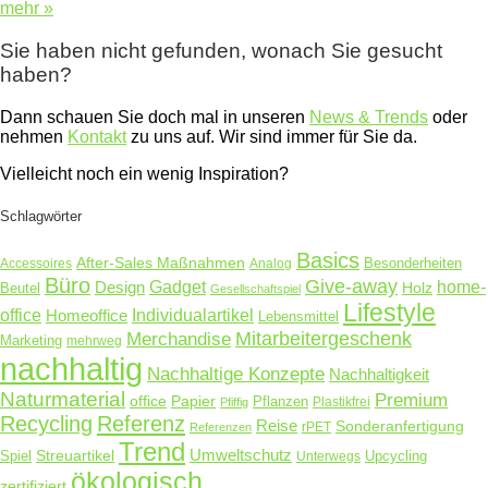
mehr »
Sie haben nicht gefunden, wonach Sie gesucht
haben?
Dann schauen Sie doch mal in unseren
News & Trends
oder
nehmen
Kontakt
zu uns auf. Wir sind immer für Sie da.
Vielleicht noch ein wenig Inspiration?
Schlagwörter
Basics
After-Sales Maßnahmen
Accessoires
Analog
Besonderheiten
Büro
Give-away
Design
Gadget
home-
Holz
Beutel
Gesellschaftspiel
Lifestyle
office
Homeoffice
Individualartikel
Lebensmittel
Merchandise
Mitarbeitergeschenk
Marketing
mehrweg
nachhaltig
Nachhaltige Konzepte
Nachhaltigkeit
Naturmaterial
Premium
Papier
office
Pflanzen
Plastikfrei
Pfiffig
Recycling
Referenz
Reise
Sonderanfertigung
rPET
Referenzen
Trend
Umweltschutz
Streuartikel
Spiel
Unterwegs
Upcycling
ökologisch
zertifiziert