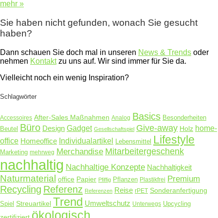
mehr »
Sie haben nicht gefunden, wonach Sie gesucht
haben?
Dann schauen Sie doch mal in unseren
News & Trends
oder
nehmen
Kontakt
zu uns auf. Wir sind immer für Sie da.
Vielleicht noch ein wenig Inspiration?
Schlagwörter
Basics
After-Sales Maßnahmen
Accessoires
Analog
Besonderheiten
Büro
Give-away
Design
Gadget
home-
Holz
Beutel
Gesellschaftspiel
Lifestyle
office
Homeoffice
Individualartikel
Lebensmittel
Merchandise
Mitarbeitergeschenk
Marketing
mehrweg
nachhaltig
Nachhaltige Konzepte
Nachhaltigkeit
Naturmaterial
Premium
Papier
office
Pflanzen
Plastikfrei
Pfiffig
Recycling
Referenz
Reise
Sonderanfertigung
rPET
Referenzen
Trend
Umweltschutz
Streuartikel
Spiel
Unterwegs
Upcycling
ökologisch
zertifiziert