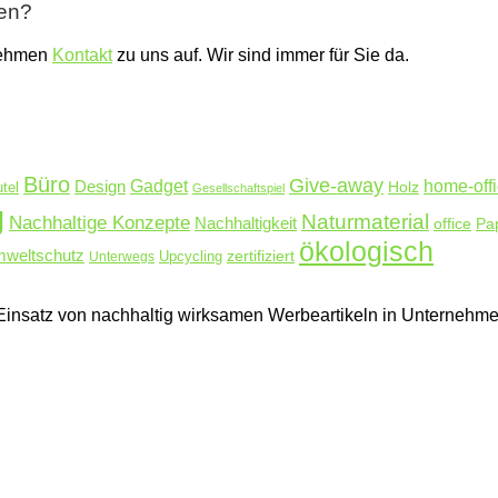
ben?
nehmen
Kontakt
zu uns auf. Wir sind immer für Sie da.
Büro
Give-away
Design
Gadget
home-off
Holz
tel
Gesellschaftspiel
g
Naturmaterial
Nachhaltige Konzepte
Nachhaltigkeit
Pa
office
ökologisch
weltschutz
zertifiziert
Unterwegs
Upcycling
en Einsatz von nachhaltig wirksamen Werbeartikeln in Unterne