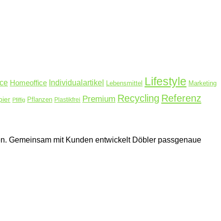
Lifestyle
ice
Homeoffice
Individualartikel
Lebensmittel
Marketing
Recycling
Referenz
Premium
pier
Pflanzen
Plastikfrei
Pfiffig
hmen. Gemeinsam mit Kunden entwickelt Döbler passgenaue