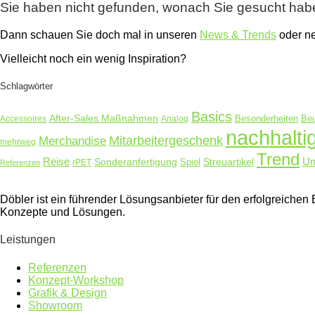
Sie haben nicht gefunden, wonach Sie gesucht ha
Dann schauen Sie doch mal in unseren
News & Trends
oder 
Vielleicht noch ein wenig Inspiration?
Schlagwörter
Basics
After-Sales Maßnahmen
Accessoires
Analog
Besonderheiten
Beu
nachhalti
Merchandise
Mitarbeitergeschenk
mehrweg
Trend
Reise
Um
Sonderanfertigung
Streuartikel
rPET
Spiel
Referenzen
Döbler ist ein führender Lösungsanbieter für den erfolgreich
Konzepte und Lösungen.
Leistungen
Referenzen
Konzept-Workshop
Grafik & Design
Showroom