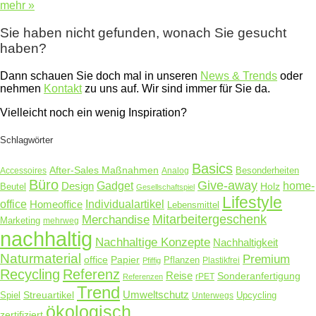
mehr »
Sie haben nicht gefunden, wonach Sie gesucht
haben?
Dann schauen Sie doch mal in unseren
News & Trends
oder
nehmen
Kontakt
zu uns auf. Wir sind immer für Sie da.
Vielleicht noch ein wenig Inspiration?
Schlagwörter
Basics
After-Sales Maßnahmen
Accessoires
Analog
Besonderheiten
Büro
Give-away
Design
Gadget
home-
Holz
Beutel
Gesellschaftspiel
Lifestyle
office
Homeoffice
Individualartikel
Lebensmittel
Merchandise
Mitarbeitergeschenk
Marketing
mehrweg
nachhaltig
Nachhaltige Konzepte
Nachhaltigkeit
Naturmaterial
Premium
Papier
office
Pflanzen
Plastikfrei
Pfiffig
Recycling
Referenz
Reise
Sonderanfertigung
rPET
Referenzen
Trend
Umweltschutz
Streuartikel
Spiel
Unterwegs
Upcycling
ökologisch
zertifiziert