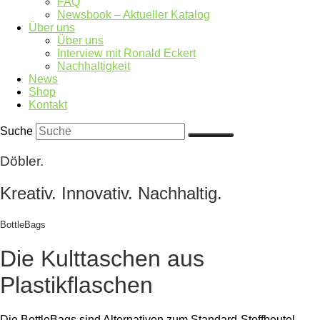
FAQ
Newsbook – Aktueller Katalog
Über uns
Über uns
Interview mit Ronald Eckert
Nachhaltigkeit
News
Shop
Kontakt
Suche
Döbler.
Kreativ. Innovativ. Nachhaltig.
BottleBags
Die Kulttaschen aus
Plastikflaschen
Die BottleBags sind Alternativen zum Standard-Stoffbeutel.